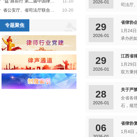
“益”路前行 第二届中国律师公益（社会责任）典型案例征集宣传活动正式启动！
11-10
2026-01
省公安厅、省司法厅联合发文，保障和规范律师查询人口信息
10-20
省律协
29
专题聚焦
1月2
2026-01
江西省
29
1月2
2026-01
关于严
28
全省各
2026-01
省律协
06
1月4
2026-01