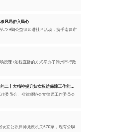
，移风易俗入民心
的第729期公益律师进社区活动，携手南昌市
现场授课+远程直播的方式举办了赣州市行政
江西省律师协会采取“线下+线上”方式举办学习贯彻党的二十大精神提升妇女权益保障工作能力培训班
工作委员会、省律师协会女律师工作委员会
设立公职律师党政机关670家，现有公职